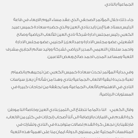
الجماعية بالنادي.
جاء ذلك خلال المؤتمر الصحفي الذي عقد مساء اليوم الاربعاء في قاعة
الرئيس بستاد هزاع بن زايد بنادي العين والذي حضره سعادة خميس عبيد
الكعبي رئيس مجلس ادارة شركة نادي العين للألعاب الرياضية وصالح
الشعيلي عضو مجلس الادارة وعبدالعزيز الجنيبي عضو مجلس الادارة
واحمد سلطان النعيمي المدير الرياضي لشركة ووليد سالم الجابري مشرف
اللعبة ومساعد المدرب احمد صالح وبعض اللاعبين.
وفي بداية المؤتمر تحدث سعادة خميس الكعبي عن ترحيبهم بانضمام
لعبة جديدة لبقية الالعاب الجماعية بنادي وهذا من شأنه أن يعزز سياسات
النادي في الاهتمام بالألعاب الجماعية، وما يحققه من نجاحات كبيرة في
المستويات الرياضية.
وقال الكعبي: اننا دائما ما نتطلع الى التميز بنادي العين وخاصة اننا موطن
كرة القدم في الامارات بالإضافة الى أننا أصحاب إنجازات في كثير من الالعاب،
فارتقينا بان نجعل كرة القدم لصالات متواجدة في النادي وتشارك في
المنافسات المحلية على مستوى الدولة، ايمان منا على اهمية هذه اللعبة