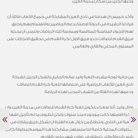
وحبها لكثير من سكان مدينة العين.
وأكد خميس ان هدفنا في نادي العين المشاركة في جميع الالعاب قائلاً: أن
قيادتنا الرشيدة في الدولة اوصتنا بدعم الرياضيين والاهتمام بهم وخلق
لهم الاجواء المناسبة للمنافسة وممارسة تلك الرياضات ونتمنى ان يحذوا
فريق القدم للصالات حذو فريق الاول لكرة القدم في تحقيق الانجازات على
المستوى المحلي والقاري والعالمي.
من جانبه توجه مشرف اللعبة وليد سالم الجابري بالشكر الجزيل لشركة
نادي العين للألعاب الرياضية على احتضانها للعبة كرة القدم للصالات
ودعمها لهذه الفئة من الشباب المحب لهذه الرياضة.
وقال وليد : أننا سعداء بتكوين لعبة كرة القدم للصالات في مدينة العين، وان
فكرة اقامتها كانت موجوده منذ سنوات ولكن لظروف ما تم تأجيل اشهار
اللعبة في النادي. ونتطلع من خلال هذه الفترة ان نشكل فريق يشارك في
البطولات المحلية خاصة اننا سنستهل مشاركتنا هذا الموسم ببطولة كاس
رئيس الدولة والتي تنطلق في اواخر شهر مارس القادم.