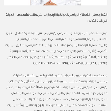
القرار يحفز القطاع الرياضي لمواكبة الإنجازات التي ظلت تشهدها الدولة
في الـ50 الأولى
ثمن سعادة محمد بن ثعلوب الدرعي، رئيس مجلس إدارة شركة نادي العين
للاستثمار، الرعاية السامية والدعم السخي الذي يجده قطاع الشباب
والرياضة من القيادة الرشيدة بدولتنا الحبيبة ، ما انعكس في تحقيق الإمارات
لأعلى مؤشرات التطور والازدهار في كل المجالات الاقتصادية والسياسية
والثقافية والأمنية والعلمية والمجتمعية ، الأمر الذي ظل يبعث على الفخر
والاعتزاز لكل من يربطه القدر بالانتماء لهذا البلد الطيب.
ووصف سعادة رئيس مجلس إدارة شركة نادي العين للاستثمار قرارات
مجلس الوزراء برئاسة صاحب السمو الشيخ محمد بن راشد آل مكتوم نائب
رئيس الدولة، رئيس مجلس الوزراء، حاكم دبي «رعاه الله»، التي تضمنت إصدار
قانون جديد لرفع كفاءة التمثيل الرياضي الخارجي للدولة في المحافل
الدولية، بالقرار التاريخي، لما يتضمنه من حكمة ورؤية ثاقبة تتجسد في
تمسك الدولة باعتماد أفضل الممارسات والاستراتيجيات التي تبوأت الإمارات
من خلالها أعلى المراتب والدرجات في جميع المجالات.