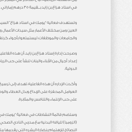
في استاد هزاع بن زايد بــقيمة 35 درهم إماراتي.
وتستهدف فعاليه “يومكِ في استاد هزاع” السيد
العين ومن مختلف الأعمار مثل سيدات الأعمال ورب
والجامعات والموظفات، ليستمتعوا بأجواء كرنفالي
وصرحت إدارة إستاد هزاع بن زايد، أن هذه الفاعلي
إعداد أجيال من الأبناء والبنات تنشأ على حب ال
الدولية.
وأكدت الإداره أن هذه الفاعليه، تهدف إلى ترسي
العوامل المحفزة على الإبداع وبذل العطاء والوص
على حب الإنتماء والتنافس والمثابرة.
وستضم قائمة النشاطات في فعالية “يومكِ في اس
(الزومبا) للياقه البدنيه مع مدربي النادي ال
النصائح للإهتمام بنضارة البشره التي يقدمها 