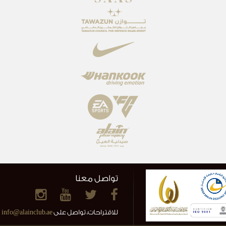
تواصل معنا
للاقتراحات، تواصل على
info@alainclub.ae