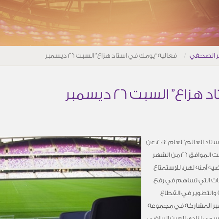
ر الصحفي
فعالية “يومكِ في استاد هزاع” السبت 26 ديسمبر
ع” السبت 26 ديسمبر
أعلنت إدارة استاد هزاع بن زايد، الحائز على لقب “استاد العالم” لعام 2014، عن
إنطلاق فعالية، “يومكِ في استاد هزاع” يوم السبت الموافق 26 من الشهر
يه آمنه لهن، للإستمتاع
طات التي تساهم في رفع
 والتطوير في القطاع
عبر المشاركة في مجموعة
لرسمي لنادي العين الرياضي