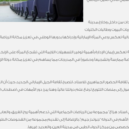
ات من داخل وخارج مدينة
ات البيوت وطالبات الكليات
ة تعكس وعي المرأة الإماراتية وإدراكها بدورها الوطني في تعزيز مكانة الرياضة ف
ة تعكس إيمان الإدارة بأهمية توفير التسهيلات اللازمة التي تشجع المرأة على الإن
رياضة ممارسةً وتشجيعاً وحضوراً في المدرجات مما يساهم في تعزيز مكانة دولة الإ
خ ثقافة الحضور الجماهيري للاستاد، لتصبح ثقافة الجيل الإماراتي الجديد، حيث أ
ول إلى منصات التتويج لرفع علم دولتنا عالياً، وهنا يبرز دور الأمهات في اصطحا
تاد هزاع” مجموعه من الرياضات الجماعيه التي تدعم أهمية روح الفريق، والعاب
صحي الأهم في الدوله “جولدز جيم”، بالإضافة إلى تقديم مجموعه من الفحوصات الط
متخصصي من مركز الدواء الطبي في مدينة العين، والعديد غيرها.