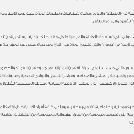
لرياضيه في المنطقة والعالم مراعاة لاحتياجات وتطلعات المرأة، حيث يوفر الاستا
لأسرة والمرأة والطفل.
ه الأولى التي تستهدف العائلة والمرأه والطفل، فقد أطلقت إدارة الإستاد برنامج “
أكتف لايف” من “ضمان” والتي تشجع المراة على اتباع نمط حياة صحي عبر المشارك
السنويه التي صممت لتمنح المراة باقة من الامتيازات ومجموعة من الفوائد والخصو
السفر والسياحة والفنادق والمطاعم ومراكز التسوق والنوادي الصحية وصالونات ال
تي تشمل الأكسسوارات والملابس الرياضية النسائية وكذلك المخصصة للأطفال بال
ية ووطنية واجتماعية، تضفى بهجة وسرور لدى كافة أفراد الأسرة خلال اقامة المب
الطريفة التي تقدمها مجموعه من الفرق البهلوانية، ومجموعه من النشاطات الخاصه 
ها.