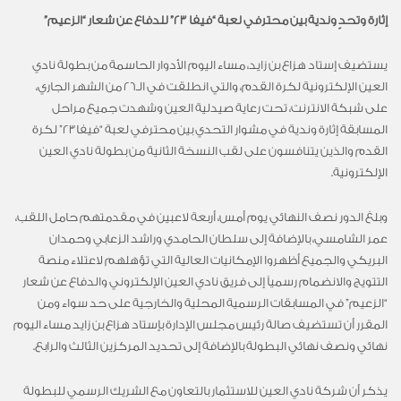
إثارة وتحدٍ وندية بين محترفي لعبة “فيفا 23” للدفاع عن شعار “الزعيم”
يستضيف إستاد هزاع بن زايد، مساء اليوم الأدوار الحاسمة من بطولة نادي
العين الإلكترونية لكرة القدم، والتي انطلقت في الـ26 من الشهر الجاري،
على شبكة الانترنت، تحت رعاية صيدلية العين وشهدت جميع مراحل
المسابقة إثارة وندية في مشوار التحدي بين محترفي لعبة “فيفا23” لكرة
القدم والذين يتنافسون على لقب النسخة الثانية من بطولة نادي العين
الإلكترونية.
وبلغ الدور نصف النهائي يوم أمس، أربعة لاعبين في مقدمتهم حامل اللقب،
عمر الشامسي، بالإضافة إلى سلطان الحامدي وراشد الزعابي وحمدان
البريكي والجميع أظهروا الإمكانيات العالية التي تؤهلهم لاعتلاء منصة
التتويج والانضمام رسمياً إلى فريق نادي العين الإلكتروني والدفاع عن شعار
“الزعيم” في المسابقات الرسمية المحلية والخارجية على حد سواء ومن
المقرر أن تستضيف صالة رئيس مجلس الإدارة بإستاد هزاع بن زايد مساء اليوم
نهائي ونصف نهائي البطولة بالإضافة إلى تحديد المركزين الثالث والرابع.
يذكر أن شركة نادي العين للاستثمار بالتعاون مع الشريك الرسمي للبطولة