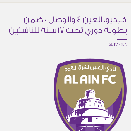
فيديو: العين 4 والوصل 0 ضمن
بطولة دوري تحت 17 سنة للناشئين
18.SEP.2015