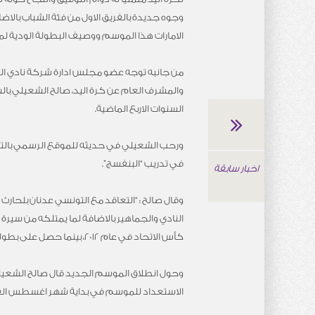
وجوه جديدة بالفريق الاول من فئة الشباب بالا
الامارات هذا الموسم ووصيف البطولة الودية ل
من جانبه توجه عضو مجلس ادارة شركة نادي العي
والمشرف العام عن كرة اليد، صالح الشعيلي بالشك
السنوات الاربع الماضية.
ورحب الشعيلي في حديثه للموقع الرسمي بالتعاق
في تدريب “البنفسج”.
اخبار سابقة
وقال صالح : “التعاقد مع التونسي عدنان بلحار
النادي والجماهير بالاضافة لما يمتلكه من سيرة
كأس الاتحاد في عام 2012، بينما حصل على بطولة افريقيا كلاعب ومدرب وشارك في بطولة كأس العالم للمنتخبات كلاعب ومساعد مع منتخب بلاده”.
وحول انطلاق الموسم الجديد قال صالح الشعيلي
الاستعداد للموسم في بداية شهر اغسطس القاد