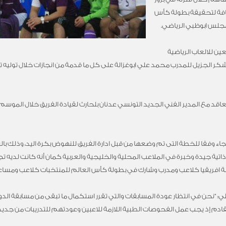
ضافة لتحقيقة بطولة كأس
مجلس ابوظبي الرياضي.
ن للالعاب الرياضية
ر الجزيل للمدرب محمد علي ابوغزالة على كل ما قدمة من انجازات خلال توليه تدري
د مع المدير الفني الجديد التونسي عدنان بلحارث لقيادة الفريق خلال الموسم 
ث جاء وفقا للخطة التى تم وضعها من قبل ادارة الفريق للنهوض بكرة اليد، وذلك 
 ذاتية جيدة وخبرة في الملاعب المحلية والخليجية والعربية كمان أنه كانت لديه 
: “نحن في انتظار عودة المسابقات والتي تقرر استكمال ما تبقى من مسابقة الدو
م إذ يجب عمل الفحوصات الطبية اللازمة للاعبين وعودتهم للتدريبات من جديد