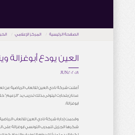
الصفحة الرئيسية
المركز الإعلامي
الخب
العين يودع أبوغزالة وي
18.JUN.2020
أعلنت شركة نادي العين للالعاب الرياضية عن ت
عدنان بلحارث ليتولى بذلك تدريب يد “الزعيم” خ
ابوغزالة.
وقدمت إدارة شركة نادي العين للالعاب الرياضية 
شكرها الجزيل للمدرب التونسي ابوغزالة على الفتر
لكرة اليد متمنياً له دوام التوفيق والنجاح كونه