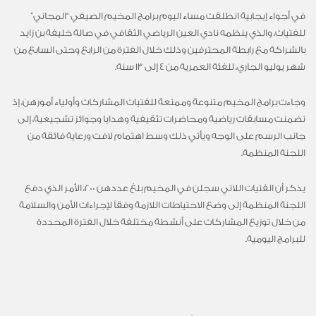
في أجواء إيجابية انطلقت مساء اليوم برامج المخيم الصيفي “المجاني”
للفتيات، والذي ينظمه نادي العين الرياضي الثقافي في صالة خليفة بن زايد
بالشراكة مع رابطة المحترفين وذلك خلال الفترة من الرابع وحتى السابع من
شهر يوليو الجاري، للفئة العمرية من 4 إلى 13 سنة.
وجاءت برامج المخيم متنوعة وممتعة للفتيات المشاركات وأولياء أمورهن، إذ
تضمنت مسابقات رياضية ومحاضرات تثقيفية وهدايا وجوائز تشجيعية، إلى
جانب الرسم على الوجه ويأتي ذلك وسط اهتمام لافت ورعاية فائقة من
اللجنة المنظمة.
يذكر أن الفتيات اللاتي سجلن في المخيم بلغ عددهن 200، الأمر الذي دفع
اللجنة المنظمة إلى وضع الاحتياطات اللازمة وفقاً لإجراءات الأمن والسلامة
من خلال توزيع المشاركات على أنشطة مختلفة خلال الفترة المحددة
للبرامج اليومية.