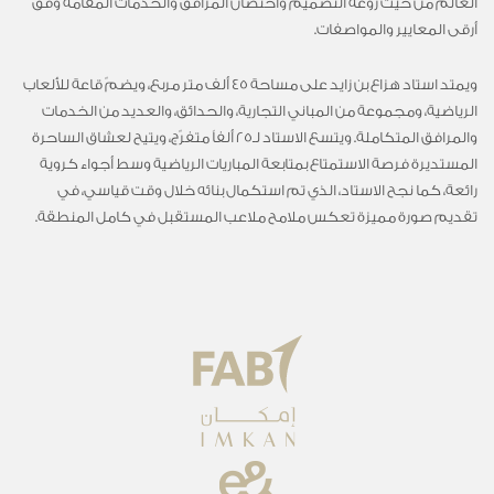
العالم من حيث روعة التصميم واحتضان المرافق والخدمات المقامة وفق
أرقى المعايير والمواصفات.
ويمتد استاد هزاع بن زايد على مساحة 45 ألف متر مربع، ويضمّ قاعة للألعاب
الرياضية، ومجموعة من المباني التجارية، والحدائق، والعديد من الخدمات
والمرافق المتكاملة. ويتسع الاستاد لـ25 ألفاً متفرّج، ويتيح لعشاق الساحرة
المستديرة فرصة الاستمتاع بمتابعة المباريات الرياضية وسط أجواء كروية
رائعة، كما نجح الاستاد، الذي تم استكمال بنائه خلال وقت قياسي، في
تقديم صورة مميزة تعكس ملامح ملاعب المستقبل في كامل المنطقة.