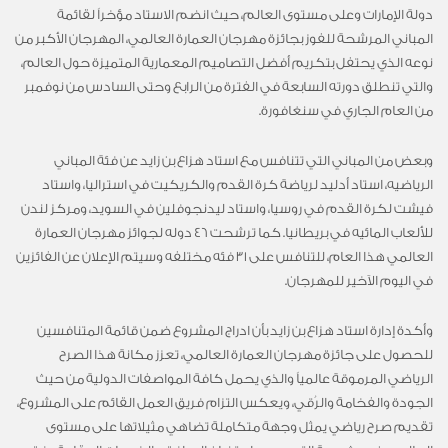
دولة الإمارات وعلى مستوى العالم، حيث انضم الاستاد مؤخراً لقائمة
المباني المرشحة للفوز بجائزة مهرجان العمارة العالمي، المهرجان الأكبر من
نوعه الذي يحتفل بتكريم أفضل التصاميم المعمارية المتميزة حول العالم،
والتي تنطلق دورته السابعة في الفترة من الرابع وحتى السادس من نوفمبر
من العام الجاري في سنغافورة.
وبعض من المباني التي تتنافس مع استاد هزاع بن زايد عن فئة المباني
الرياضيه، استاد أدليد لرياضة كرة القدم والكريكيت في استراليا، واستاد
فيشت لكرة القدم في روسيا، واستاد ليدنجوفلين في السويد، ومركز لندن
للألعاب المائيه في بريطانيا. كما ترشحت 46 دوله لجوائز مهرجان العمارة
العالمي هذا العام، للتنافس على 31 فئه مختلفه وسيتم الإعلان عن الفائزين
في اليوم الآخير للمهرجان.
وأكدة إدارة استاد هزاع بن زايد بأن ادراج المشروع ضمن قائمة المتنافسين
للحصول على جائزة مهرجان العمارة العالمي، تعزز مكانة هذا الصرح
الرياضي المرموقة عالمياً والذي يحمل كافة المواصفات الدولية من حيث
الجودة والفخامة والرُقي، ويعكس التزام فريق العمل القائم على المشروع،
تقديم صرح رياضي يمثل وجهة متكاملة تضاهي مثيلاتها على مستوى