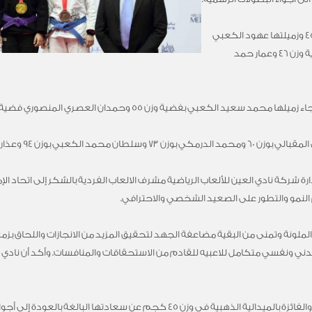
وحصد كل من وديمة اليافعي على ذهبية وزن 45 وزميلتها عهود الكعبي
ذهبية 48، في ما جاء محمد طلال الكعبي بذهبية وزن 46 وعمار حمد
بوزن 94 وعذاري محمد الشامسي 63.
ركة نادي العين للألعاب الرياضية مشرف الالعاب الفردية بالشكر إلى اتحاد ا
هم النمو والتطور على الصعيد الشخصي والاحترافي.
الملونة وتمنى من البقية مضاعفة الجهد لتحقيق المزيد من الانجازات واللحاق بزمل
 بدني ونفسي متكامل للاعبيه للقادم من الاستحقاقات والمنافسات. وأكد أن ناد
وعبرت وديمة اليافعي لاعبة العين للجوجيتسو والفائزة بالميدالية الذهبية في وزن 45 