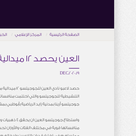
الصفحة الرئيسية
المركز الإعلامي
الخب
العين يحصد 12 ميدالية ملونة في بطولة الاتحاد الجوجيتسو بأبوظبي
19.DEC.2020
حصد لاعبو نادي العي
التنشيطية للجوجيتسو والتي اختتمت منافساتها
جوجيتسو أرينا بمدنية زايد الرياضية بأبوظبي بمشاركة 141 لاعبا 
مما ساهم في اختبار قدرات اللاعبين وادخالهم ا