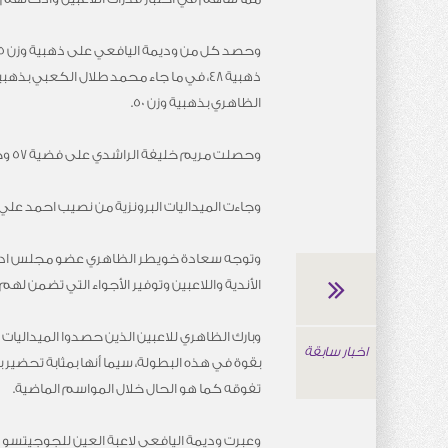
الظاهري بذهبية وزن 50.
وحصلت مريم خليفة الراشدي على فضية 57 وجاء زميلها محمد سعيد الكعبي بفضية وزن 55 وحمدان العصري المنصوري فضية وزن 60، وهادي عباس فضية وزن 66.
وجاءت الميداليات البرونزية من نصيب احمد علي المقبالي بوزن 60 ومحمد الدرمكي بوزن 73 وسلطان محمد الكعبي 
وتوجه سعادة خويطر الظاهري عضو مجلس ادارة ش
الأندية واللاعبين وتوفير الأجواء التي تضمن ل
وبارك الظاهري للاعبين الذين حصدوا الميداليات 
اخبار سابقة
بقوة في هذه البطولة، سيما أنها بمثابة تحضير
تفوقه كما هو الحال خلال المواسم الماضية.