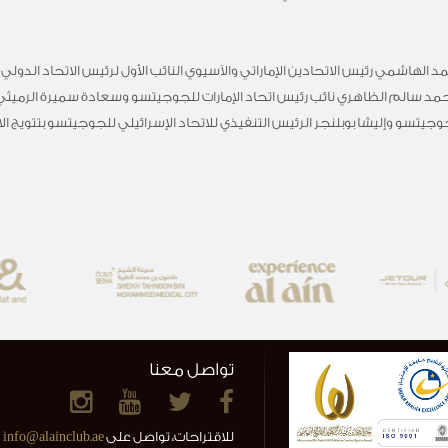
لهاشمي رئيس الاتحادين الإماراتي والآسيوي النائب الأول لرئيس الاتحاد الدول
حمد سالم الظاهري نائب رئيس اتحاد الإمارات للجوجيتسو وسعادة سميرة الرميثي
وجيتسو وإليشا بوبلنجر الرئيس التنفيذي للاتحاد الإسرائيلي للجوجيتسو بتتويج ال
تواصل معنا
للاقتراحات، تواصل على
info@alainclub.ae