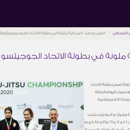
ر الصحفي
العين يحصد 12 ميدالية ملونة في بطولة الاتحاد الجوجيتسو بأبوظبي
ن للجوجيتسو 12 ميدالية ملونة ضمن بطولة الاتحاد
 مساء اليوم بالصالة
ولاعبة.
واستطاع جوجيتسو العين ان يحقق 4 ذهبيات و4 فضيات و4 برونزيات جاءت
منافساتها قوية في مختلف الفئات والأوزان تحت 56 و62 و 69 و77 و 85 كجم
لى أجواء البطولات الرسمية.